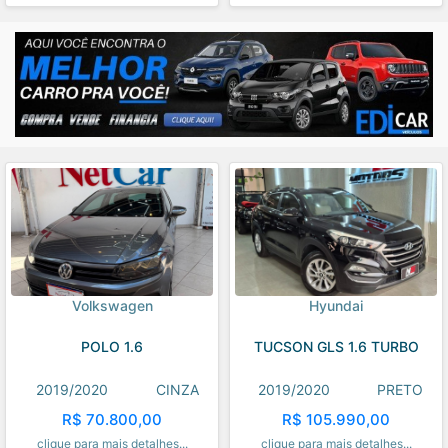
Volkswagen
Hyundai
POLO 1.6
TUCSON GLS 1.6 TURBO
2019/2020
CINZA
2019/2020
PRETO
R$ 70.800,00
R$ 105.990,00
clique para mais detalhes...
clique para mais detalhes...