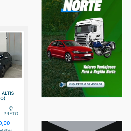
a
 ALTIS
DO)
PRETO
0,00
etalhes...