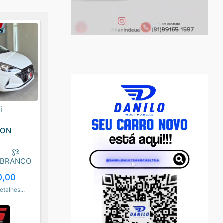
i
ION
BRANCO
0,00
etalhes...