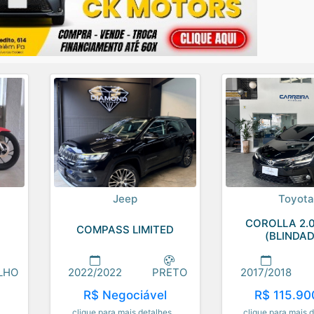
Jeep
Toyot
COROLLA 2.0
COMPASS LIMITED
(BLINDA
LHO
2022/2022
PRETO
2017/2018
R$ Negociável
R$ 115.90
..
clique para mais detalhes...
clique para mais d