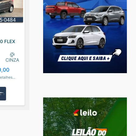
.0 FLEX
CINZA
0,00
etalhes...