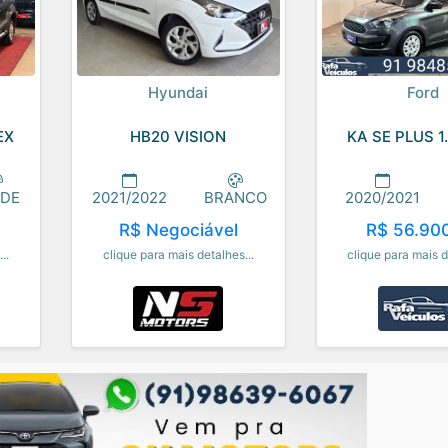
Hyundai
Ford
EX
HB20 VISION
KA SE PLUS 1
RDE
2021/2022
BRANCO
2020/2021
R$ Negociável
R$ 56.90
..
clique para mais detalhes...
clique para mais d