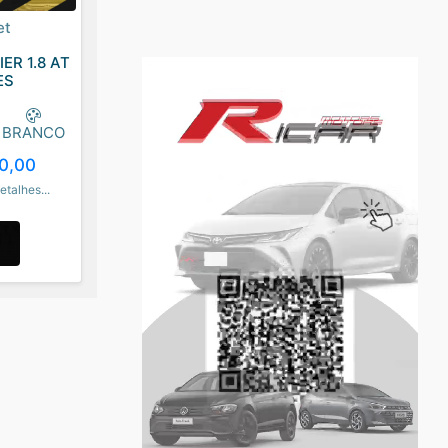
et
ER 1.8 AT
ES
BRANCO
0,00
etalhes...