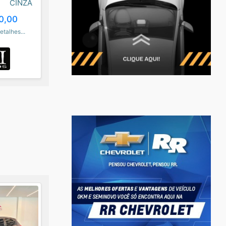
CINZA
0,00
etalhes...